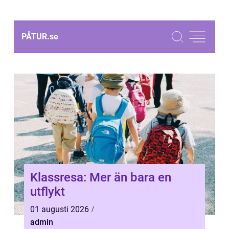
PÅTUR.
se
Klassresa: Mer än bara en
utflykt
01 augusti 2026
admin