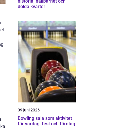
historia, hållbarhet och
dolda kvarter
n
get
ng
09 juni 2026
Bowling sala som aktivitet
a
för vardag, fest och företag
ska