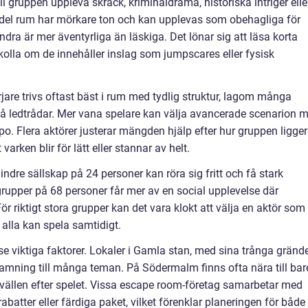
 gruppen uppleva skräck, kriminaldrama, historiska intriger elle
 del rum har mörkare ton och kan upplevas som obehagliga för
ndra är mer äventyrliga än läskiga. Det lönar sig att läsa korta
olla om de innehåller inslag som jumpscares eller fysisk
jare trivs oftast bäst i rum med tydlig struktur, lagom många
få ledtrådar. Mer vana spelare kan välja avancerade scenarion 
po. Flera aktörer justerar mängden hjälp efter hur gruppen ligger
et varken blir för lätt eller stannar av helt.
indre sällskap på 24 personer kan röra sig fritt och få stark
grupper på 68 personer får mer av en social upplevelse där
r riktigt stora grupper kan det vara klokt att välja en aktör som
alla kan spela samtidigt.
se viktiga faktorer. Lokaler i Gamla stan, med sina trånga gränd
nramning till många teman. På Södermalm finns ofta nära till bar
vällen efter spelet. Vissa escape room-företag samarbetar med
abatter eller färdiga paket, vilket förenklar planeringen för både