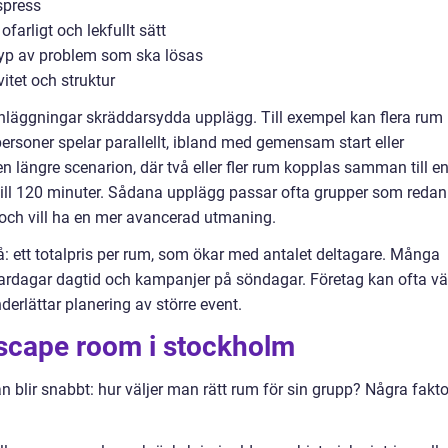
spress
farligt och lekfullt sätt
typ av problem som ska lösas
vitet och struktur
anläggningar skräddarsydda upplägg. Till exempel kan flera rum
personer spelar parallellt, ibland med gemensam start eller
en längre scenarion, där två eller fler rum kopplas samman till e
 till 120 minuter. Sådana upplägg passar ofta grupper som redan
 och vill ha en mer avancerad utmaning.
tå: ett totalpris per rum, som ökar med antalet deltagare. Många
 vardagar dagtid och kampanjer på söndagar. Företag kan ofta vä
nderlättar planering av större event.
escape room i stockholm
n blir snabbt: hur väljer man rätt rum för sin grupp? Några fakto