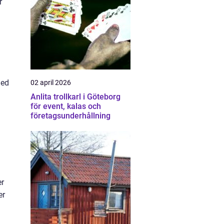
r
med
02 april 2026
Anlita trollkarl i Göteborg
för event, kalas och
företagsunderhållning
er
er