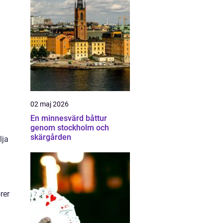
n
02 maj 2026
En minnesvärd båttur
genom stockholm och
skärgården
lja
rer