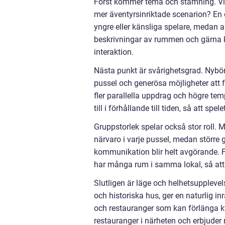
Först kommer tema och stämning. Vill
mer äventyrsinriktade scenarion? En
yngre eller känsliga spelare, medan a
beskrivningar av rummen och gärna k
interaktion.
Nästa punkt är svårighetsgrad. Nybör
pussel och generösa möjligheter att 
fler parallella uppdrag och högre tem
till i förhållande till tiden, så att spel
Gruppstorlek spelar också stor roll. M
närvaro i varje pussel, medan större 
kommunikation blir helt avgörande. Fö
har många rum i samma lokal, så att 
Slutligen är läge och helhetsupplevel
och historiska hus, ger en naturlig i
och restauranger som kan förlänga k
restauranger i närheten och erbjuder r