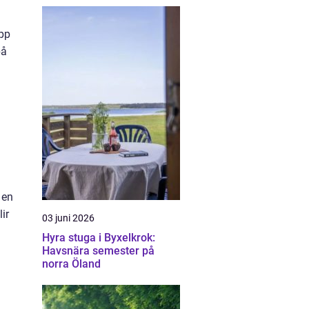
upp
på
 en
ir
03 juni 2026
Hyra stuga i Byxelkrok:
Havsnära semester på
norra Öland