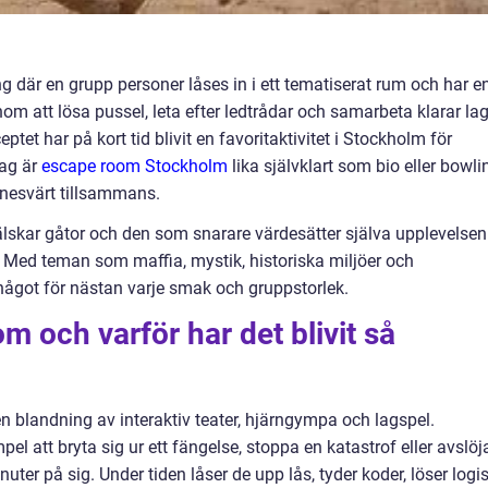
g där en grupp personer låses in i ett tematiserat rum och har e
nom att lösa pussel, leta efter ledtrådar och samarbeta klarar la
tet har på kort tid blivit en favoritaktivitet i Stockholm för
dag är
escape room Stockholm
lika självklart som bio eller bowli
nnesvärt tillsammans.
skar gåtor och den som snarare värdesätter själva upplevelsen
se. Med teman som maffia, mystik, historiska miljöer och
a något för nästan varje smak och gruppstorlek.
m och varför har det blivit så
 blandning av interaktiv teater, hjärngympa och lagspel.
mpel att bryta sig ur ett fängelse, stoppa en katastrof eller avslöj
nuter på sig. Under tiden låser de upp lås, tyder koder, löser logi