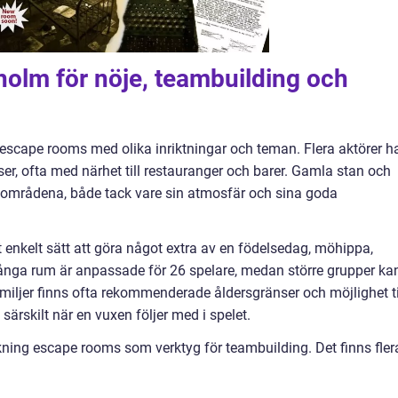
holm för nöje, teambuilding och
escape rooms med olika inriktningar och teman. Flera aktörer h
esser, ofta med närhet till restauranger och barer. Gamla stan och
 områdena, både tack vare sin atmosfär och sina goda
 enkelt sätt att göra något extra av en födelsedag, möhippa,
Många rum är anpassade för 26 spelare, medan större grupper ka
amiljer finns ofta rekommenderade åldersgränser och möjlighet ti
 särskilt när en vuxen följer med i spelet.
ckning escape rooms som verktyg för teambuilding. Det finns fler