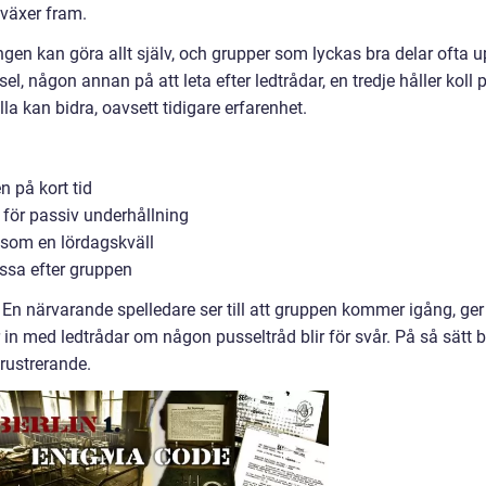
 växer fram.
gen kan göra allt själv, och grupper som lyckas bra delar ofta 
el, någon annan på att leta efter ledtrådar, en tredje håller koll 
lla kan bidra, oavsett tidigare erfarenhet.
 på kort tid
t för passiv underhållning
g som en lördagskväll
ssa efter gruppen
. En närvarande spelledare ser till att gruppen kommer igång, ger
r in med ledtrådar om någon pusseltråd blir för svår. På så sätt bl
rustrerande.