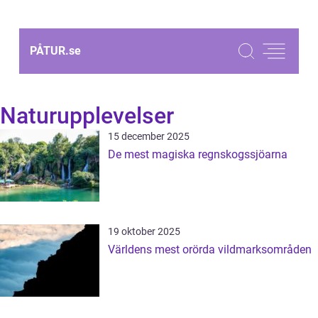
PÅTUR.
se
Naturupplevelser
15 december 2025
De mest magiska regnskogssjöarna
19 oktober 2025
Världens mest orörda vildmarksområden