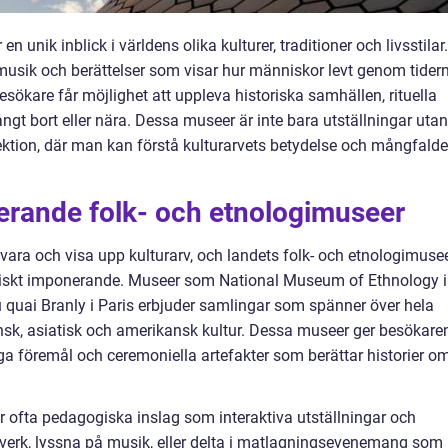
n unik inblick i världens olika kulturer, traditioner och livsstilar.
 musik och berättelser som visar hur människor levt genom tider
esökare får möjlighet att uppleva historiska samhällen, rituella
ångt bort eller nära. Dessa museer är inte bara utställningar utan
ektion, där man kan förstå kulturarvets betydelse och mångfalde
erande folk- och etnologimuseer
evara och visa upp kulturarv, och landets folk- och etnologimuse
toniskt imponerande. Museer som National Museum of Ethnology i
quai Branly i Paris erbjuder samlingar som spänner över hela
ansk, asiatisk och amerikansk kultur. Dessa museer ger besökare
a föremål och ceremoniella artefakter som berättar historier o
r ofta pedagogiska inslag som interaktiva utställningar och
erk, lyssna på musik, eller delta i matlagningsevenemang som