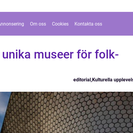
Annonsering
Om oss
Cookies
Kontakta oss
unika museer för folk-
editorial
,
Kulturella upplevel