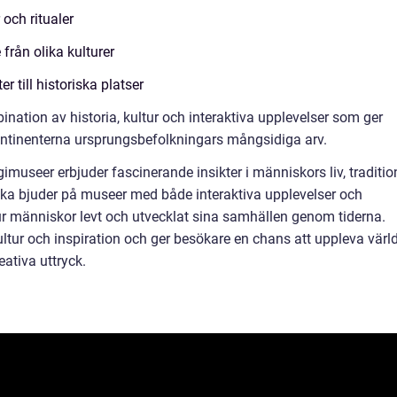
 och ritualer
från olika kulturer
 till historiska platser
nation av historia, kultur och interaktiva upplevelser som ger
ontinenterna ursprungsbefolkningars mångsidiga arv.
imuseer erbjuder fascinerande insikter i människors liv, traditio
ika bjuder på museer med både interaktiva upplevelser och
 människor levt och utvecklat sina samhällen genom tiderna.
tur och inspiration och ger besökare en chans att uppleva värl
ativa uttryck.