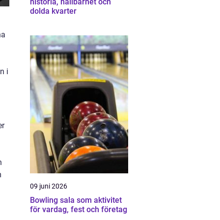
historia, hållbarhet och
dolda kvarter
na
n i
er
n
m
09 juni 2026
Bowling sala som aktivitet
för vardag, fest och företag