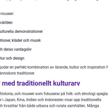
s museer:
 världen
kulturella demonstrationer
itioner, kläder och musik
ch deras vardagsliv
tur och design
uder en perfekt kombination av lärande, kultur och inspiration f
nniskors traditioner.
med traditionellt kulturarv
rhistoria, och museer som fokuserar på folk- och etnologi spegla
r i Japan, Kina, Indien och Indonesien visar upp traditionella
och livsstilar från både urbana och rurala samhällen. Många