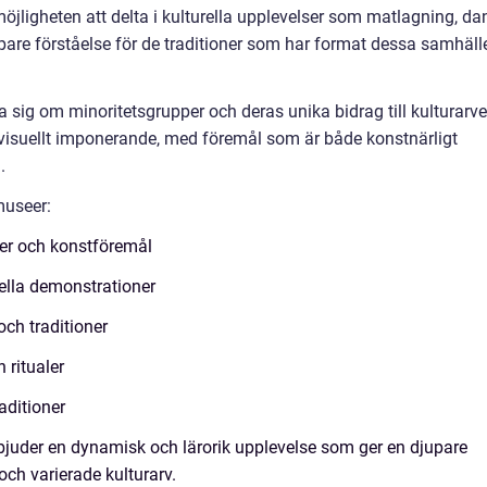
öjligheten att delta i kulturella upplevelser som matlagning, da
upare förståelse för de traditioner som har format dessa samhäll
a sig om minoritetsgrupper och deras unika bidrag till kulturarve
 visuellt imponerande, med föremål som är både konstnärligt
.
museer:
ker och konstföremål
rella demonstrationer
och traditioner
 ritualer
aditioner
bjuder en dynamisk och lärorik upplevelse som ger en djupare
och varierade kulturarv.