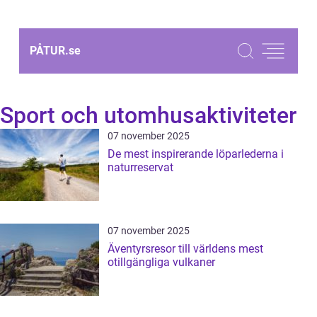
PÅTUR.
se
Sport och utomhusaktiviteter
07 november 2025
De mest inspirerande löparlederna i
naturreservat
07 november 2025
Äventyrsresor till världens mest
otillgängliga vulkaner