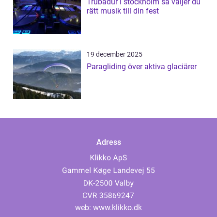
Trubadur i stockholm så väljer du
rätt musik till din fest
19 december 2025
Paragliding över aktiva glaciärer
Adress
web:
www.klikko.dk