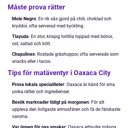
Måste prova rätter
Mole Negro
: En rik sås gjord på chili, choklad och
kryddor, ofta serverad med kyckling.
Tlayuda
: En stor, krispig tortilla toppad med bönor,
ost, sallad och kött.
Chapulines
: Rostade gräshoppor, ofta serverade som
snacks eller i tacos.
Tips för matäventyr i Oaxaca City
Prova lokala specialiteter
: Oaxaca är känd för sina
unika rätter och ingredienser.
Besök marknader tidigt på morgonen
: För att
uppleva den livligaste atmosfären och få de färskaste
varorna.
Var öppen för nya smaker
: Oaxaca erbjuder många