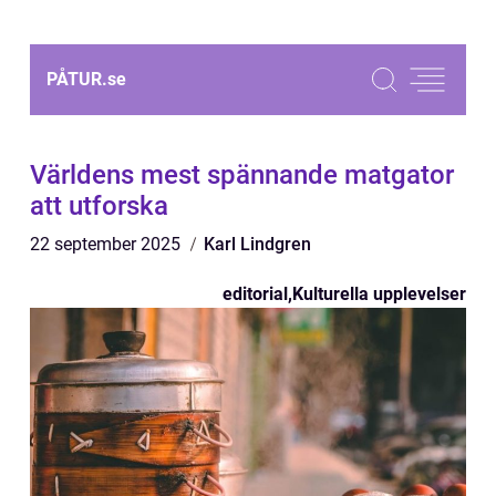
PÅTUR.
se
Världens mest spännande matgator
att utforska
22 september 2025
Karl Lindgren
editorial
,
Kulturella upplevelser