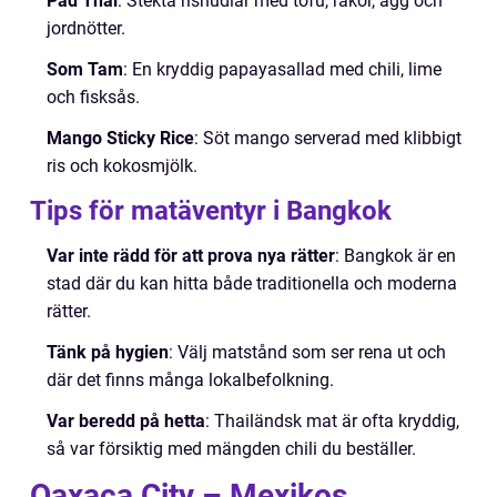
Pad Thai
: Stekta risnudlar med tofu, räkor, ägg och
jordnötter.
Som Tam
: En kryddig papayasallad med chili, lime
och fisksås.
Mango Sticky Rice
: Söt mango serverad med klibbigt
ris och kokosmjölk.
Tips för matäventyr i Bangkok
Var inte rädd för att prova nya rätter
: Bangkok är en
stad där du kan hitta både traditionella och moderna
rätter.
Tänk på hygien
: Välj matstånd som ser rena ut och
där det finns många lokalbefolkning.
Var beredd på hetta
: Thailändsk mat är ofta kryddig,
så var försiktig med mängden chili du beställer.
Oaxaca City – Mexikos