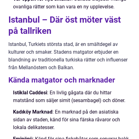
ovanliga rätter som kan vara en ny upplevelse.
Istanbul – Där öst möter väst
på tallriken
Istanbul, Turkiets största stad, är en smältdegel av
kulturer och smaker. Stadens matgator erbjuder en
blandning av traditionella turkiska rätter och influenser
från Mellanöstern och Balkan.
Kända matgator och marknader
Istiklal Caddesi
: En livlig gågata där du hittar
matstånd som säljer simit (sesambagel) och döner.
Kadıköy Marknad
: En marknad på den asiatiska
sidan av staden, känd för sina färska råvaror och
lokala delikatesser.
Eminönü
: Känd för sina fiskebåtar som serverar balık