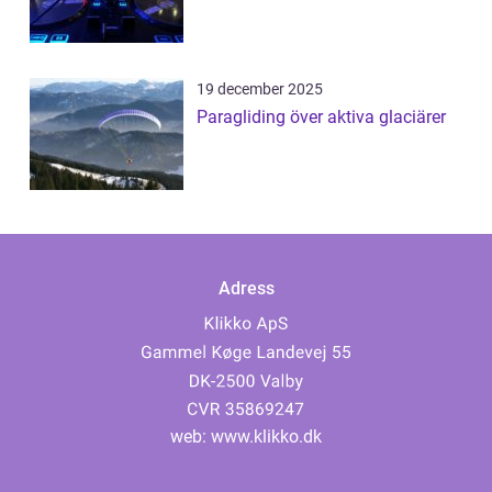
19 december 2025
Paragliding över aktiva glaciärer
Adress
web:
www.klikko.dk