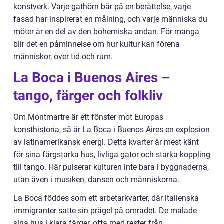
konstverk. Varje gathörn bär på en berättelse, varje
fasad har inspirerat en målning, och varje människa du
möter är en del av den bohemiska andan. För många
blir det en påminnelse om hur kultur kan förena
människor, över tid och rum.
La Boca i Buenos Aires –
tango, färger och folkliv
Om Montmartre är ett fönster mot Europas
konsthistoria, så är La Boca i Buenos Aires en explosion
av latinamerikansk energi. Detta kvarter är mest känt
för sina färgstarka hus, livliga gator och starka koppling
till tango. Här pulserar kulturen inte bara i byggnaderna,
utan även i musiken, dansen och människorna.
La Boca föddes som ett arbetarkvarter, där italienska
immigranter satte sin prägel på området. De målade
sina hus i klara färger, ofta med rester från