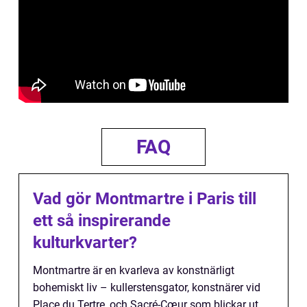
FAQ
Vad gör Montmartre i Paris till
ett så inspirerande
kulturkvarter?
Montmartre är en kvarleva av konstnärligt
bohemiskt liv – kullerstensgator, konstnärer vid
Place du Tertre, och Sacré-Cœur som blickar ut