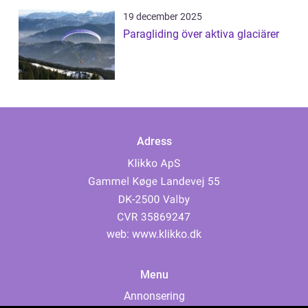
19 december 2025
Paragliding över aktiva glaciärer
Adress
web:
www.klikko.dk
Menu
Annonsering