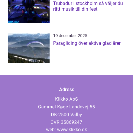
Trubadur i stockholm så väljer du
rätt musik till din fest
19 december 2025
Paragliding över aktiva glaciärer
Adress
web:
www.klikko.dk