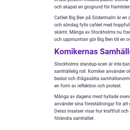
och skapat en grogrund för framtiden
Caféet Big Ben på Södermalm är en a
och söndag fylls caféet med hoppfull
skämt. Många av Stockholms nu framst
och uppmuntran gör Big Ben till en ov
Komikernas Samhälle
Stockholms standup-scen är inte bara 
samhällelig roll. Komiker använder oft
beslut och ifrågasätta samhällsnormer
en form av reflektion och protest.
Många av dagens mest hyllade svens
använder sina föreställningar för at
Deras insatser visar hur kraftfull och
förändra samhället.