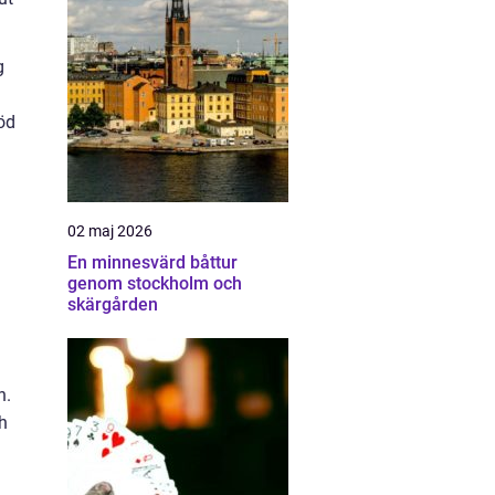
g
öd
02 maj 2026
En minnesvärd båttur
genom stockholm och
skärgården
n.
ch