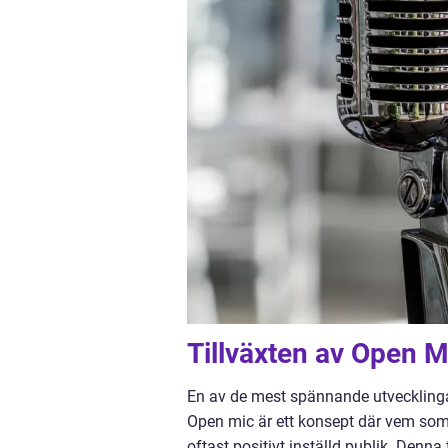
Tillväxten av Open M
En av de mest spännande utvecklingar
Open mic är ett konsept där vem som h
oftast positivt inställd publik. Denn