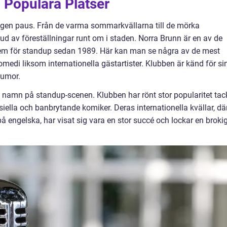
Populära Platser
gen paus. Från de varma sommarkvällarna till de mörka
ud av föreställningar runt om i staden. Norra Brunn är en av de
hem för standup sedan 1989. Här kan man se några av de mest
di liksom internationella gästartister. Klubben är känd för si
humor.
 namn på standup-scenen. Klubben har rönt stor popularitet tac
siella och banbrytande komiker. Deras internationella kvällar, dä
å engelska, har visat sig vara en stor succé och lockar en broki