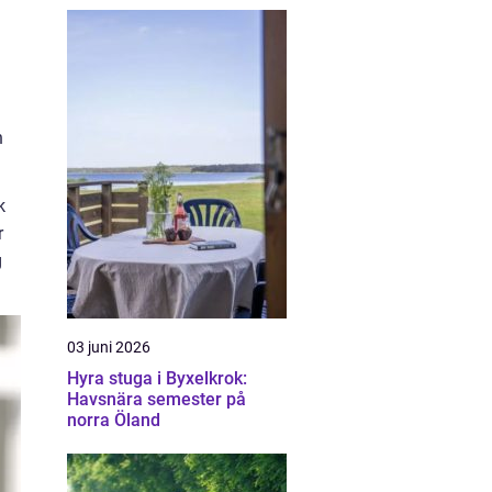
n
k
r
g
03 juni 2026
Hyra stuga i Byxelkrok:
Havsnära semester på
norra Öland