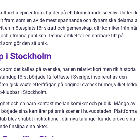
lturella epicentrum, bjuder på ett blomstrande scenliv. Under d
xit fram som en av de mest spännande och dynamiska delarna 
vit en mötesplats för skratt och gemenskap, där komiker från nä
 och utmana publiken. Denna artikel tar en närmare titt på
d som gör den så unik.
p i Stockholm
k som det kallas på svenska, har en relativt kort men rik historia 
tandup först började få fotfäste i Sverige, inspirerat av den
åren gick växte efterfrågan på original svensk humor, vilket ledd
up-klubbar i Stockholm.
ighet och en nära kontakt mellan komiker och publik. Många av
örjade sina karriärer på små scener i huvudstaden. Plattforma
 blev snabbt institutioner, där nya talanger kunde pröva sina
de finslipa sina akter.