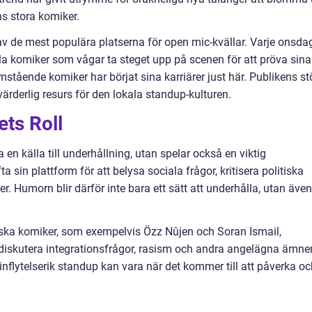
s stora komiker.
v de mest populära platserna för open mic-kvällar. Varje onsda
a komiker som vågar ta steget upp på scenen för att pröva sina
ående komiker har börjat sina karriärer just här. Publikens st
ärderlig resurs för den lokala standup-kulturen.
ts Roll
en källa till underhållning, utan spelar också en viktig
a sin plattform för att belysa sociala frågor, kritisera politiska
. Humorn blir därför inte bara ett sätt att underhålla, utan även
ka komiker, som exempelvis Özz Nûjen och Soran Ismail,
t diskutera integrationsfrågor, rasism och andra angelägna ämne
 inflytelserik standup kan vara när det kommer till att påverka o