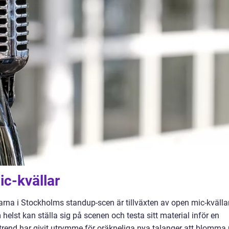
ic-kvällar
na i Stockholms standup-scen är tillväxten av open mic-kvällar
elst kan ställa sig på scenen och testa sitt material inför en
a trend har givit utrymme för oräkneliga nya talanger att blomma 