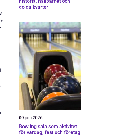
historia, hållbarhet och
dolda kvarter
e
av
r
i
e
r
09 juni 2026
Bowling sala som aktivitet
för vardag, fest och företag