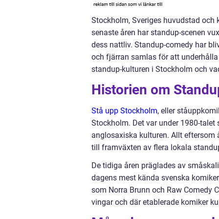
Stockholm, Sveriges huvudstad och ku
senaste åren har standup-scenen vu
dess nattliv. Standup-comedy har bli
och fjärran samlas för att underhålla
standup-kulturen i Stockholm och va
Historien om Standu
Stå upp Stockholm
, eller ståuppkomi
Stockholm. Det var under 1980-talet s
anglosaxiska kulturen. Allt eftersom 
till framväxten av flera lokala stand
De tidiga åren präglades av småskal
dagens mest kända svenska komiker b
som Norra Brunn och Raw Comedy Club
vingar och där etablerade komiker kun