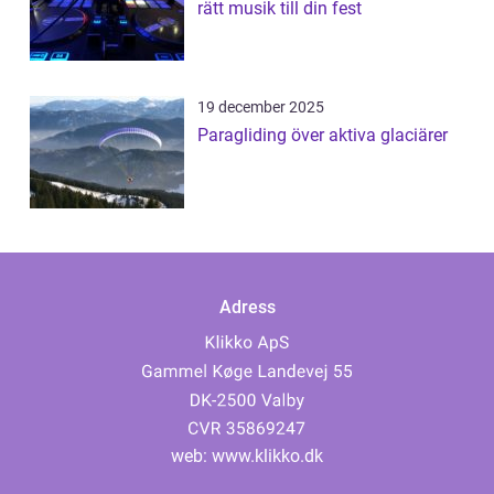
rätt musik till din fest
19 december 2025
Paragliding över aktiva glaciärer
Adress
web:
www.klikko.dk