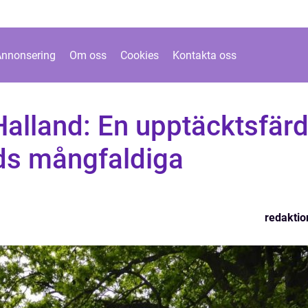
Annonsering
Om oss
Cookies
Kontakta oss
Halland: En upptäcktsfär
ds mångfaldiga
redaktio