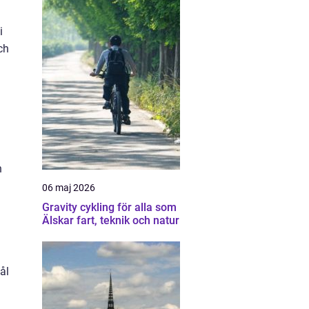
a
i
ch
h
06 maj 2026
Gravity cykling för alla som
Älskar fart, teknik och natur
ål