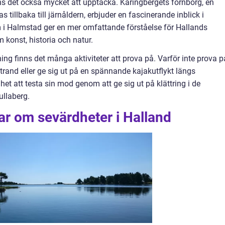
nns det också mycket att upptäcka. Käringbergets fornborg, en
illbaka till järnåldern, erbjuder en fascinerande inblick i
 i Halmstad ger en mer omfattande förståelse för Hallands
 konst, historia och natur.
ng finns det många aktiviteter att prova på. Varför inte prova p
trand eller ge sig ut på en spännande kajakutflykt längs
et att testa sin mod genom att ge sig ut på klättring i de
llaberg.
ar om sevärdheter i Halland