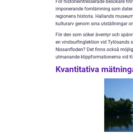
För historieintresserade besökare fi
imponerande fornlämning som dateras t
regionens historia. Hallands museum
kulturarv genom sina utställningar om
För den som söker äventyr och spänni
en vindsurfinglektion vid Tylösands s
Nissanfloden? Det finns också möjligh
utmanande klippformationerna vid Ku
Kvantitativa mätning