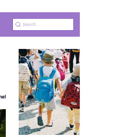
d
nel