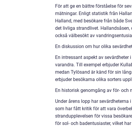
För att ge en bättre förståelse för se
mätningar. Enligt statistik från Hall
Halland, med besökare från både Sve
det livliga strandlivet. Hallandsåsen
också välbesökt av vandringsentusias
En diskussion om hur olika sevärdhete
En intressant aspekt av sevärdheter i
varandra. Till exempel erbjuder Kull
medan Tylösand är känd för sin lång
erbjuder besökarna olika sorters upp
En historisk genomgång av för- och n
Under årens lopp har sevärdheterna i
som har fått kritik för att vara öve
strandupplevelsen för vissa besökare
för sol- och badentusiaster, vilket ha