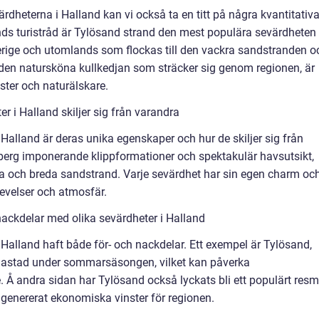
värdheterna i Halland kan vi också ta en titt på några kvantitativ
ands turistråd är Tylösand strand den mest populära sevärdheten 
rige och utomlands som flockas till den vackra sandstranden o
, den natursköna kullkedjan som sträcker sig genom regionen, är
ter och naturälskare.
r i Halland skiljer sig från varandra
 Halland är deras unika egenskaper och hur de skiljer sig från
aberg imponerande klippformationer och spektakulär havsutsikt,
a och breda sandstrand. Varje sevärdhet har sin egen charm oc
levelser och atmosfär.
ackdelar med olika sevärdheter i Halland
 Halland haft både för- och nackdelar. Ett exempel är Tylösand,
rbelastad under sommarsäsongen, vilket kan påverka
. Å andra sidan har Tylösand också lyckats bli ett populärt resm
r genererat ekonomiska vinster för regionen.