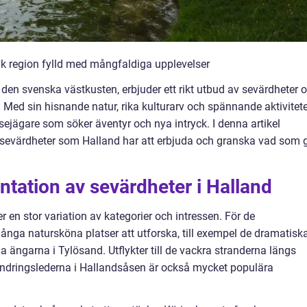
ik region fylld med mångfaldiga upplevelser
den svenska västkusten, erbjuder ett rikt utbud av sevärdheter 
. Med sin hisnande natur, rika kulturarv och spännande aktivitet
lsejägare som söker äventyr och nya intryck. I denna artikel
e sevärdheter som Halland har att erbjuda och granska vad som 
tation av sevärdheter i Halland
r en stor variation av kategorier och intressen. För de
nga natursköna platser att utforska, till exempel de dramatisk
ga ängarna i Tylösand. Utflykter till de vackra stranderna längs
vandringslederna i Hallandsåsen är också mycket populära