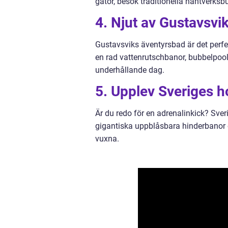
gator, besök traditionella hantverksbut
4. Njut av Gustavsvi
Gustavsviks äventyrsbad är det perfek
en rad vattenrutschbanor, bubbelpoo
underhållande dag.
5. Upplev Sveriges 
Är du redo för en adrenalinkick? Sve
gigantiska uppblåsbara hinderbanor o
vuxna.