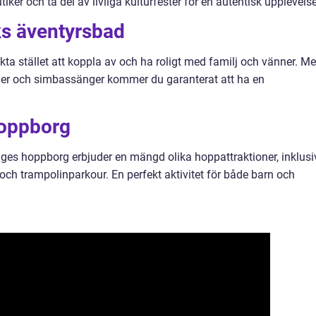
iker och ta del av livliga kulturfester för en autentisk upplevelse
ks äventyrsbad
ta stället att koppla av och ha roligt med familj och vänner. M
ler och simbassänger kommer du garanterat att ha en
hoppborg
riges hoppborg erbjuder en mängd olika hoppattraktioner, inklusi
ch trampolinparkour. En perfekt aktivitet för både barn och