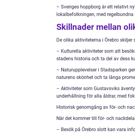
– Sveriges hoppborg är ett relativt ny
lokalbefolkningen, med regelbundna 
Skillnader mellan oli
De olika aktiviteterna i Örebro skiljer s
– Kulturella aktiviteter som att besö
stadens historia och ta del av dess ku
– Naturupplevelser i Stadsparken ger
naturens skönhet och ta långa prom
– Aktiviteter som Gustavsviks ävent
underhållning för alla åldrar, med foku
Historisk genomgång av för- och nack
När det kommer till för- och nackdelar
– Besök på Örebro slott kan vara inf