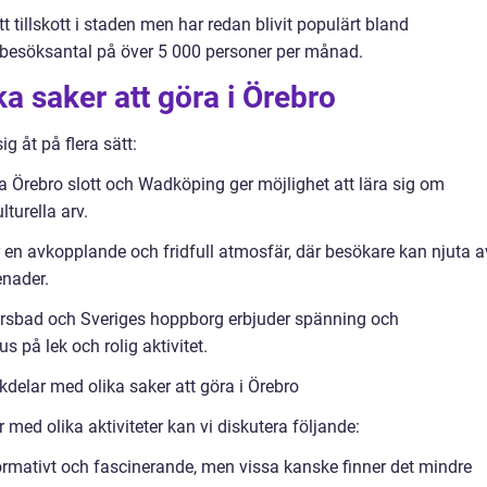
tt tillskott i staden men har redan blivit populärt bland
besöksantal på över 5 000 personer per månad.
ka saker att göra i Örebro
ig åt på flera sätt:
ka Örebro slott och Wadköping ger möjlighet att lära sig om
lturella arv.
 en avkopplande och fridfull atmosfär, där besökare kan njuta a
enader.
yrsbad och Sveriges hoppborg erbjuder spänning och
s på lek och rolig aktivitet.
delar med olika saker att göra i Örebro
 med olika aktiviteter kan vi diskutera följande:
ormativt och fascinerande, men vissa kanske finner det mindre