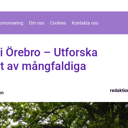
Annonsering
Om oss
Cookies
Kontakta oss
 i Örebro – Utforska
ut av mångfaldiga
redaktio
on