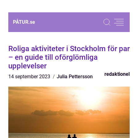
PÅTUR.
se
Roliga aktiviteter i Stockholm för par
– en guide till oförglömliga
upplevelser
redaktionel
14 september 2023
Julia Pettersson