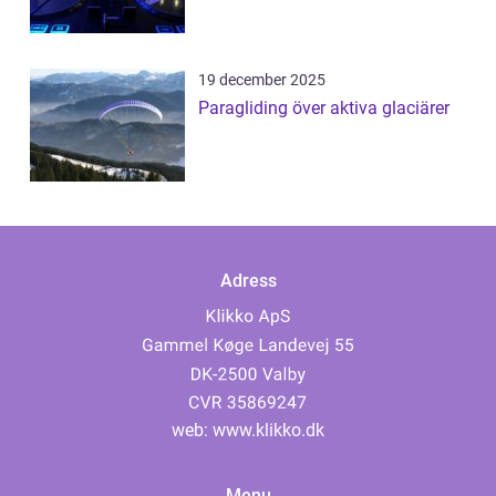
19 december 2025
Paragliding över aktiva glaciärer
Adress
web:
www.klikko.dk
Menu