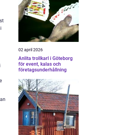
st
i
02 april 2026
Anlita trollkarl i Göteborg
för event, kalas och
i
företagsunderhållning
e
kan