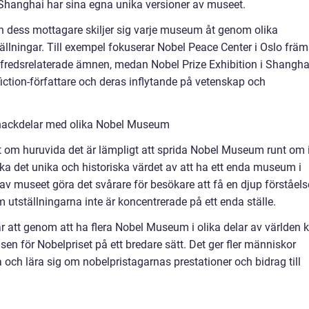
Shanghai har sina egna unika versioner av museet.
och dess mottagare skiljer sig varje museum åt genom olika
tällningar. Till exempel fokuserar Nobel Peace Center i Oslo främ
 fredsrelaterade ämnen, medan Nobel Prize Exhibition i Shangha
 fiction-författare och deras inflytande på vetenskap och
 nackdelar med olika Nobel Museum
t om huruvida det är lämpligt att sprida Nobel Museum runt om 
ka det unika och historiska värdet av att ha ett enda museum i
 museet göra det svårare för besökare att få en djup förståels
 utställningarna inte är koncentrerade på ett enda ställe.
 att genom att ha flera Nobel Museum i olika delar av världen 
n för Nobelpriset på ett bredare sätt. Det ger fler människor
a och lära sig om nobelpristagarnas prestationer och bidrag till