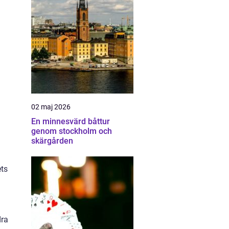
02 maj 2026
En minnesvärd båttur
genom stockholm och
skärgården
ets
dra