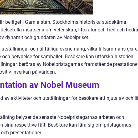
 beläget i Gamla stan, Stockholms historiska stadskärna.
ydelsefulla insatser inom vetenskap, litteratur och fred och hedra
av dynamit och grundaren av Nobelpriset.
utställningar och tillfälliga evenemang, vilka tillsammans ger e
e och betydelse för samhället. Besökare kan utforska historien
llningar, beröras av Nobelpristagarnas framstående prestatione
positiv inverkan på världen.
entation av Nobel Museum
 av aktiviteter och utställningar för besökare att njuta av och l
tällning belyser de senaste Nobelpristagarnas arbeten och
m sina respektive fält. Besökare kan lära sig om pristagarnas
och presentationer.