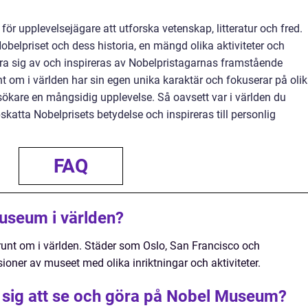
ör upplevelsejägare att utforska vetenskap, litteratur och fred.
Nobelpriset och dess historia, en mängd olika aktiviteter och
lära sig av och inspireras av Nobelpristagarnas framstående
t om i världen har sin egen unika karaktär och fokuserar på oli
esökare en mångsidig upplevelse. Så oavsett var i världen du
skatta Nobelprisets betydelse och inspireras till personlig
FAQ
Museum i världen?
runt om i världen. Städer som Oslo, San Francisco och
oner av museet med olika inriktningar och aktiviteter.
 sig att se och göra på Nobel Museum?