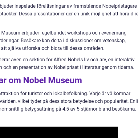
rbjuder inspelade föreläsningar av framstående Nobelpristagare
ptäckter. Dessa presentationer ger en unik möjlighet att höra dir
 Museum erbjuder regelbundet workshops och evenemang
rderingar. Besökare kan delta i diskussioner om vetenskap,
n att själva utforska och bidra till dessa områden.
r även en sektion för Alfred Nobels liv och arv, en interaktiv
 och en presentation av Nobelpriset i litteratur genom tiderna.
ngar om Nobel Museum
traktion för turister och lokalbefolkning. Varje år välkomnar
ärlden, vilket tyder på dess stora betydelse och popularitet. Enl
msnittlig betygsättning på 4,5 av 5 stjärnor bland besökarna.