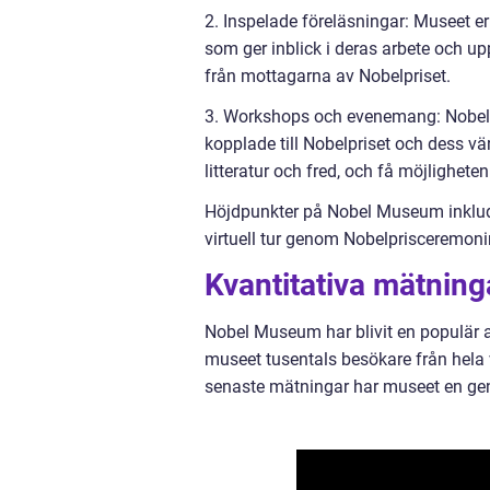
2. Inspelade föreläsningar: Museet e
som ger inblick i deras arbete och up
från mottagarna av Nobelpriset.
3. Workshops och evenemang: Nobel
kopplade till Nobelpriset och dess vä
litteratur och fred, och få möjlighete
Höjdpunkter på Nobel Museum inkludera
virtuell tur genom Nobelprisceremonin
Kvantitativa mätni
Nobel Museum har blivit en populär at
museet tusentals besökare från hela v
senaste mätningar har museet en geno