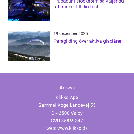
Trubadur i stockholm så väljer du
rätt musik till din fest
19 december 2025
Paragliding över aktiva glaciärer
Adress
web:
www.klikko.dk