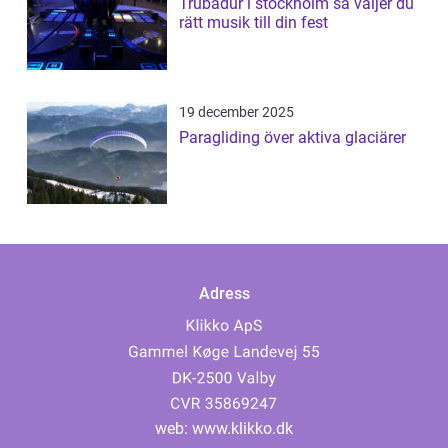
Trubadur i stockholm så väljer du
rätt musik till din fest
19 december 2025
Paragliding över aktiva glaciärer
Adress
web:
www.klikko.dk