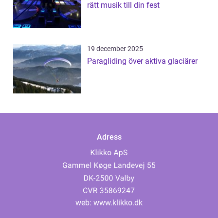
rätt musik till din fest
19 december 2025
Paragliding över aktiva glaciärer
Adress
web:
www.klikko.dk