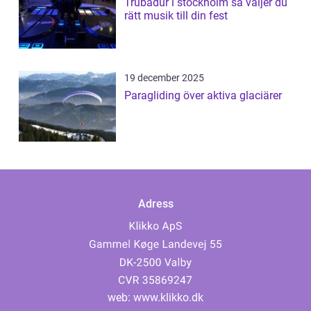
Trubadur i stockholm så väljer du
rätt musik till din fest
19 december 2025
Paragliding över aktiva glaciärer
Adress
web:
www.klikko.dk