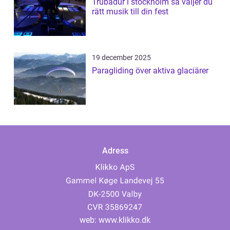
Trubadur i stockholm så väljer du
rätt musik till din fest
19 december 2025
Paragliding över aktiva glaciärer
Adress
web:
www.klikko.dk