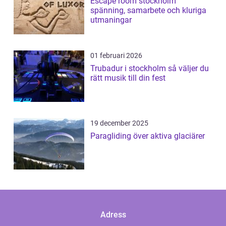
Escape room stockholm
spänning, samarbete och kluriga
utmaningar
01 februari 2026
Trubadur i stockholm så väljer du
rätt musik till din fest
19 december 2025
Paragliding över aktiva glaciärer
Adress