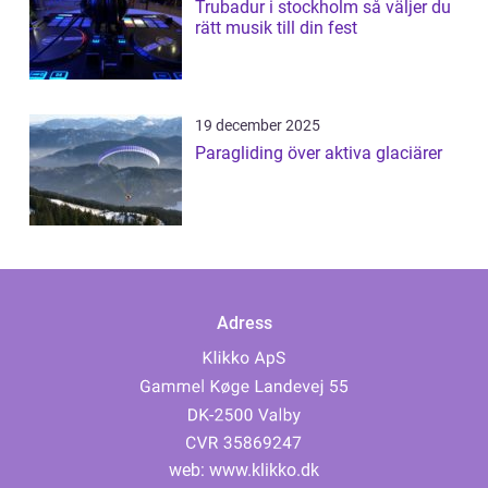
Trubadur i stockholm så väljer du
rätt musik till din fest
19 december 2025
Paragliding över aktiva glaciärer
Adress
web:
www.klikko.dk