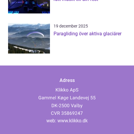
19 december 2025
Paragliding över aktiva glaciärer
Adress
web:
www.klikko.dk