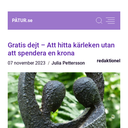
PÅTUR.
se
Gratis dejt – Att hitta kärleken utan
att spendera en krona
redaktionel
07 november 2023
Julia Pettersson