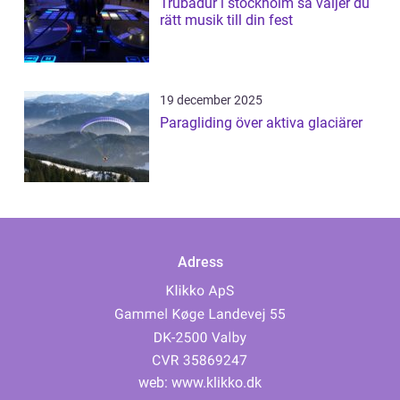
Trubadur i stockholm så väljer du
rätt musik till din fest
19 december 2025
Paragliding över aktiva glaciärer
Adress
web:
www.klikko.dk