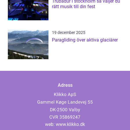
Trubadur i stockholm så väljer du
rätt musik till din fest
19 december 2025
Paragliding över aktiva glaciärer
Adress
web:
www.klikko.dk