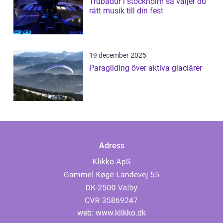
Trubadur i stockholm så väljer du
rätt musik till din fest
19 december 2025
Paragliding över aktiva glaciärer
Adress
web:
www.klikko.dk