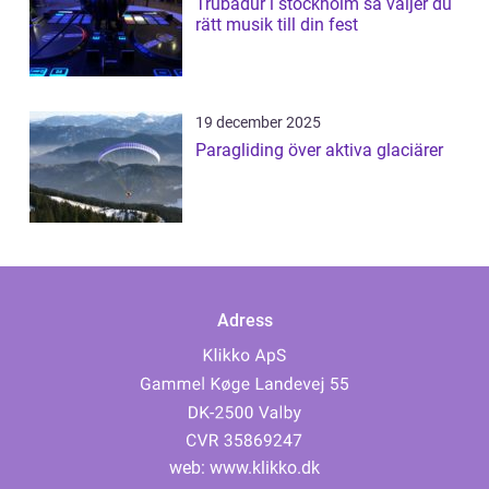
Trubadur i stockholm så väljer du
rätt musik till din fest
19 december 2025
Paragliding över aktiva glaciärer
Adress
web:
www.klikko.dk