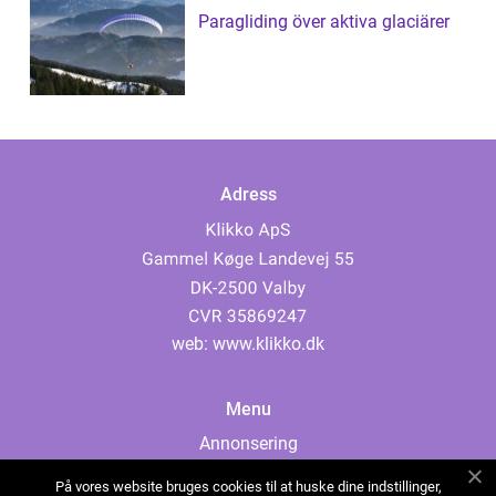
Paragliding över aktiva glaciärer
Adress
web:
www.klikko.dk
Menu
Annonsering
Om oss
På vores website bruges cookies til at huske dine indstillinger,