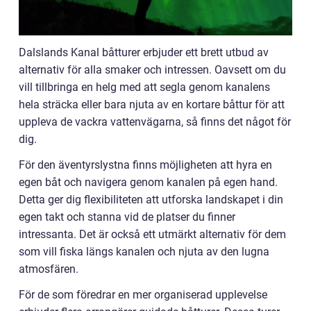
Dalslands Kanal båtturer erbjuder ett brett utbud av
alternativ för alla smaker och intressen. Oavsett om du
vill tillbringa en helg med att segla genom kanalens
hela sträcka eller bara njuta av en kortare båttur för att
uppleva de vackra vattenvägarna, så finns det något för
dig.
För den äventyrslystna finns möjligheten att hyra en
egen båt och navigera genom kanalen på egen hand.
Detta ger dig flexibiliteten att utforska landskapet i din
egen takt och stanna vid de platser du finner
intressanta. Det är också ett utmärkt alternativ för dem
som vill fiska längs kanalen och njuta av den lugna
atmosfären.
För de som föredrar en mer organiserad upplevelse