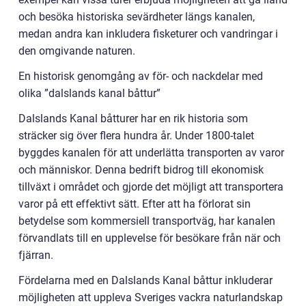
och besöka historiska sevärdheter längs kanalen,
medan andra kan inkludera fisketurer och vandringar i
den omgivande naturen.
En historisk genomgång av för- och nackdelar med
olika ”dalslands kanal båttur”
Dalslands Kanal båtturer har en rik historia som
sträcker sig över flera hundra år. Under 1800-talet
byggdes kanalen för att underlätta transporten av varor
och människor. Denna bedrift bidrog till ekonomisk
tillväxt i området och gjorde det möjligt att transportera
varor på ett effektivt sätt. Efter att ha förlorat sin
betydelse som kommersiell transportväg, har kanalen
förvandlats till en upplevelse för besökare från när och
fjärran.
Fördelarna med en Dalslands Kanal båttur inkluderar
möjligheten att uppleva Sveriges vackra naturlandskap