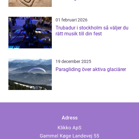
01 februari 2026
Trubadur i stockholm så väljer du
rätt musik till din fest
19 december 2025
Paragliding över aktiva glaciärer
Adress