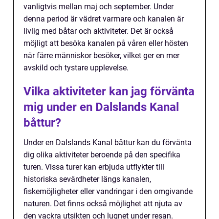
vanligtvis mellan maj och september. Under
denna period är vädret varmare och kanalen är
livlig med båtar och aktiviteter. Det är också
möjligt att besöka kanalen på våren eller hösten
när färre människor besöker, vilket ger en mer
avskild och tystare upplevelse.
Vilka aktiviteter kan jag förvänta
mig under en Dalslands Kanal
båttur?
Under en Dalslands Kanal båttur kan du förvänta
dig olika aktiviteter beroende på den specifika
turen. Vissa turer kan erbjuda utflykter till
historiska sevärdheter längs kanalen,
fiskemöjligheter eller vandringar i den omgivande
naturen. Det finns också möjlighet att njuta av
den vackra utsikten och lugnet under resan.