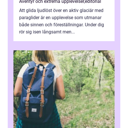
Äventyr och extrema upplevelser
,
editorial
Att glida ljudlöst över en aktiv glaciär med
paraglider är en upplevelse som utmanar
både sinnen och föreställningar. Under dig
rör sig isen långsamt men...