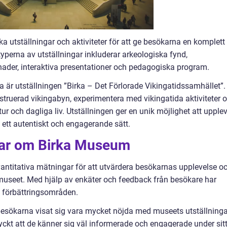
 utställningar och aktiviteter för att ge besökarna en komplett
yperna av utställningar inkluderar arkeologiska fynd,
nader, interaktiva presentationer och pedagogiska program.
a är utställningen ”Birka – Det Förlorade Vikingatidssamhället”.
truerad vikingabyn, experimentera med vikingatida aktiviteter 
ur och dagliga liv. Utställningen ger en unik möjlighet att upple
 ett autentiskt och engagerande sätt.
gar om Birka Museum
antitativa mätningar för att utvärdera besökarnas upplevelse o
 museet. Med hjälp av enkäter och feedback från besökare har
h förbättringsområden.
besökarna visat sig vara mycket nöjda med museets utställninga
yckt att de känner sig väl informerade och engagerade under sit