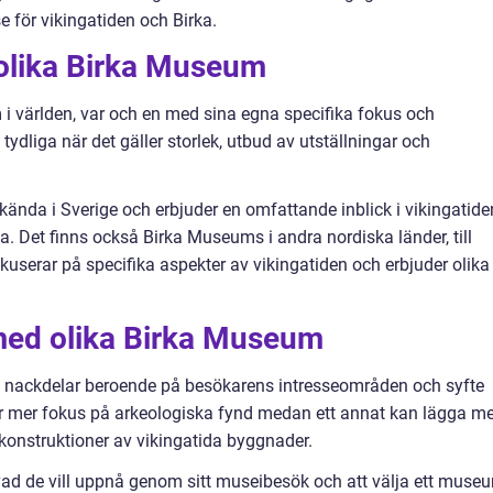
e för vikingatiden och Birka.
 olika Birka Museum
 i världen, var och en med sina egna specifika fokus och
tydliga när det gäller storlek, utbud av utställningar och
ända i Sverige och erbjuder en omfattande inblick i vikingatide
a. Det finns också Birka Museums i andra nordiska länder, till
serar på specifika aspekter av vikingatiden och erbjuder olika
med olika Birka Museum
h nackdelar beroende på besökarens intresseområden och syfte
 mer fokus på arkeologiska fynd medan ett annat kan lägga me
rekonstruktioner av vikingatida byggnader.
å vad de vill uppnå genom sitt museibesök och att välja ett muse