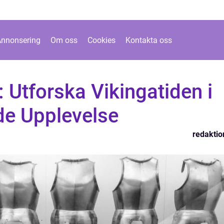
Annonsering
Om oss
Cookies
Kontakta oss
Utforska Vikingatiden i
de Upplevelse
redaktio