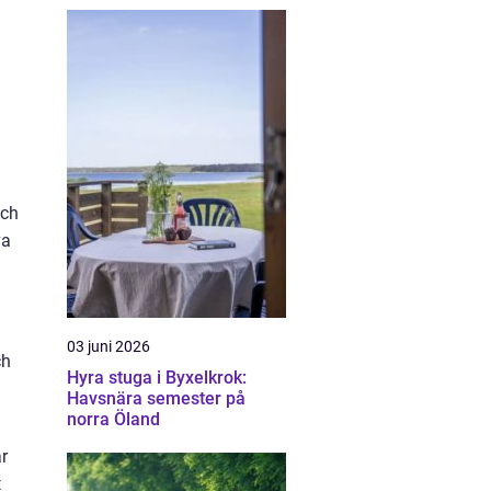
och
va
03 juni 2026
ch
Hyra stuga i Byxelkrok:
Havsnära semester på
norra Öland
r
t