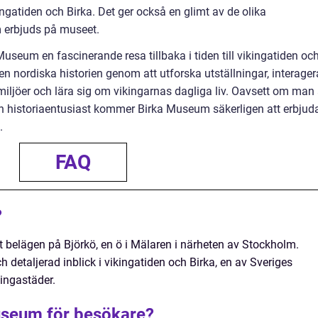
ingatiden och Birka. Det ger också en glimt av de olika
m erbjuds på museet.
seum en fascinerande resa tillbaka i tiden till vikingatiden oc
en nordiska historien genom att utforska utställningar, interager
miljöer och lära sig om vikingarnas dagliga liv. Oavsett om man 
 en historiaentusiast kommer Birka Museum säkerligen att erbjud
.
FAQ
?
t belägen på Björkö, en ö i Mälaren i närheten av Stockholm.
detaljerad inblick i vikingatiden och Birka, en av Sveriges
kingastäder.
useum för besökare?