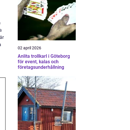
h
a
är
a
02 april 2026
Anlita trollkarl i Göteborg
för event, kalas och
företagsunderhållning