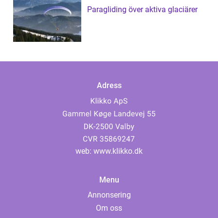
Paragliding över aktiva glaciärer
Adress
web:
www.klikko.dk
Menu
Annonsering
Om oss