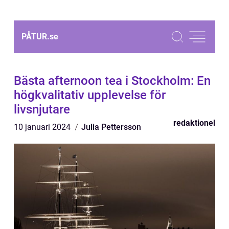
PÅTUR.
se
Bästa afternoon tea i Stockholm: En
högkvalitativ upplevelse för
livsnjutare
redaktionel
10 januari 2024
Julia Pettersson