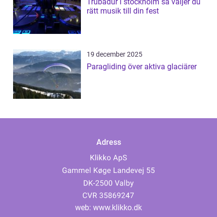
Trubadur i stockholm så väljer du
rätt musik till din fest
19 december 2025
Paragliding över aktiva glaciärer
Adress
web:
www.klikko.dk