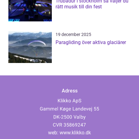
Trubadur i stockholm så väljer du
rätt musik till din fest
19 december 2025
Paragliding över aktiva glaciärer
Adress
web:
www.klikko.dk