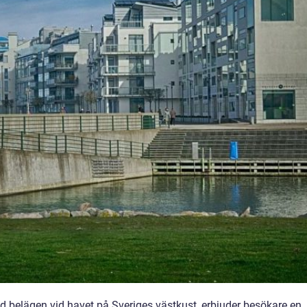
ad belägen vid havet på Sveriges västkust, erbjuder besökare en