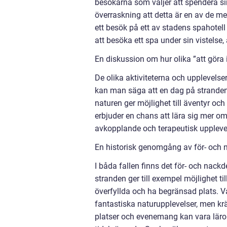
besökarna som väljer att spendera sin
överraskning att detta är en av de me
ett besök på ett av stadens spahotel
att besöka ett spa under sin vistelse
En diskussion om hur olika ”att göra i
De olika aktiviteterna och upplevelser
kan man säga att en dag på stranden
naturen ger möjlighet till äventyr och
erbjuder en chans att lära sig mer o
avkopplande och terapeutisk upplevel
En historisk genomgång av för- och n
I båda fallen finns det för- och nackde
stranden ger till exempel möjlighet t
överfyllda och ha begränsad plats. V
fantastiska naturupplevelser, men krä
platser och evenemang kan vara läro