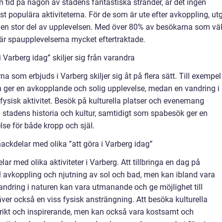
 tid på någon av stadens fantastiska stränder, är det ingen
st populära aktiviteterna. För de som är ute efter avkoppling, ut
l en stor del av upplevelsen. Med över 80% av besökarna som väl
, är spaupplevelserna mycket eftertraktade.
 Varberg idag” skiljer sig från varandra
na som erbjuds i Varberg skiljer sig åt på flera sätt. Till exempel
 ger en avkopplande och solig upplevelse, medan en vandring i
 fysisk aktivitet. Besök på kulturella platser och evenemang
m stadens historia och kultur, samtidigt som spabesök ger en
se för både kropp och själ.
ackdelar med olika ”att göra i Varberg idag”
lar med olika aktiviteter i Varberg. Att tillbringa en dag på
ill avkoppling och njutning av sol och bad, men kan ibland vara
andring i naturen kan vara utmanande och ge möjlighet till
ver också en viss fysisk ansträngning. Att besöka kulturella
rikt och inspirerande, men kan också vara kostsamt och