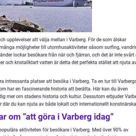
och upplevelser att välja mellan i Varberg. För de som älskar
många möjligheter till utomhusaktiviteter såsom surfing, vandri
änder lockar besökare från när och fjärran, och det är inte svårt 
r och kristallklart vatten är detta det perfekta stället att njuta a
ra intressanta platser att besöka i Varberg. Ta en tur till Varberg
m har en fascinerande historia att berätta. Här kan du även
ig mer om stadens historia och kultur. Dessutom erbjuder Varb
ar där du kan njuta av både lokalt och internationellt konstnärsk
ar om ”att göra i Varberg idag”
 populära aktiviteten för besökare i Varberg. Med över 90% av