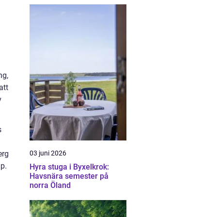
ng,
att
v
s
03 juni 2026
erg
ap.
Hyra stuga i Byxelkrok:
Havsnära semester på
norra Öland