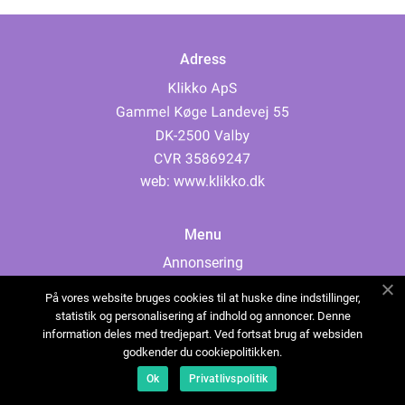
Adress
web:
www.klikko.dk
Menu
Annonsering
Om oss
På vores website bruges cookies til at huske dine indstillinger,
Cookies
statistik og personalisering af indhold og annoncer. Denne
information deles med tredjepart. Ved fortsat brug af websiden
Kontakta oss
godkender du cookiepolitikken.
Sitemap
Ok
Privatlivspolitik